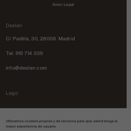
Aviso Legal
Deslan
C/ Padilla, 30, 28006 Madrid
Tel. 915 714 339
info@deslan.com
Lago
C/ Velázquez. 86C, 28006 Madrid
Utilizamos cookies propias y de terceros para que usted tenga la
Tel. 915 762 077
mejor experiencia de usuario.